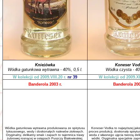
Kniejówka
Koneser Vod
Wódka gatunkowa wytrawna - 40%, 0,5 l.
Wódka czysta - 40
W kolekcji od 2009.VIII.20 r.
nr 39
W kolekcji od 2009.XI
Banderola 2003 r.
Banderola 200
Wódka gatunkowa wytrawna produkowana ze spirytusu
Koneser Vodka to najwyższej jako
luksusowego, wody i doskonałych nalewów ziołowych.
proces produkcji, doskonały spirytu
Oryginalny, delikatny smak i zapach to tajemnica trawy
woda z własnego ujęcia tworzą deli
żubrowej rosnącej w ostępach Puszczy Białowieskiej.
wódki. Oryginalna specjalnie zap