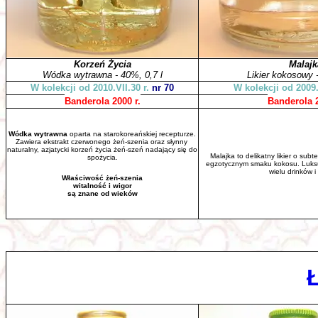
Korzeń Życia
Malajk
Wódka wytrawna - 40%, 0,7 l
Likier kokosowy -
W kolekcji od 2010.VII.30 r.
nr 70
W kolekcji od 2009.
Banderola 2000 r.
Banderola 2
Wódka wytrawna
oparta na starokoreańskiej recepturze.
Zawiera ekstrakt czerwonego żeń-szenia oraz słynny
naturalny, azjatycki korzeń życia żeń-szeń nadający się do
Malajka to delikatny likier o su
spożycia.
egzotycznym smaku kokosu. Luksus
wielu drinków i 
Właściwość żeń-szenia
witalność i wigor
są znane od wieków