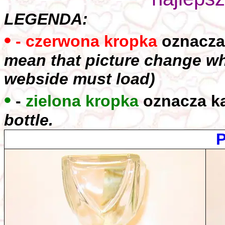
LEGENDA:
•
- czerwona kropka
oznacza,
mean that picture change wh
webside must load)
•
-
zielona kropka
oznacza k
bottle.
P